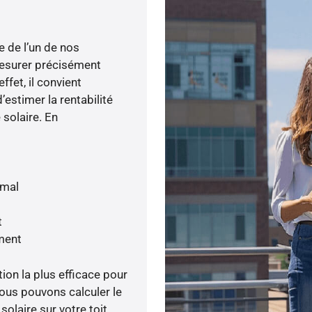
e de l’un de nos
esurer précisément
ffet, il convient
’estimer la rentabilité
 solaire. En
imal
t
ment
tion la plus efficace pour
nous pouvons calculer le
olaire sur votre toit