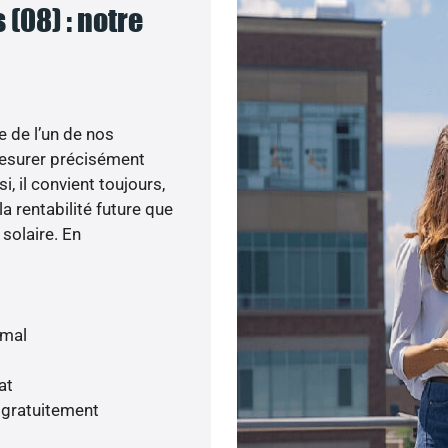
 (08) : notre
e de l’un de nos
esurer précisément
i, il convient toujours,
a rentabilité future que
 solaire. En
imal
at
 gratuitement