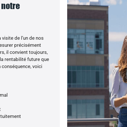
 notre
visite de l’un de nos
esurer précisément
s, il convient toujours,
a rentabilité future que
n conséquence, voici
imal
t
atuitement