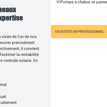
nneaux
Appelez-nous
expertise
US ÊTES UN PARTICULIER
VOUS ÊTES UN PROFESSIONNEL
visite de l’un de nos
esurer précisément
ectivement, il convient
’estimer la rentabilité
e centrale solaire. En
imal
quat
tuitement