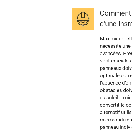
Comment m
d'une inst
Maximiser l'ef
nécessite une
avancées. Prem
sont cruciales
panneaux doive
optimale corre
l'absence d'om
obstacles doiv
au soleil. Troi
convertit le c
alternatif util
micro-onduleu
panneau indivi