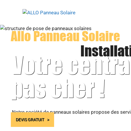
Aller
au
contenu
Allo Panneau Solaire
Installa
Votre centra
pas cher !
Notre société de panneaux solaires propose des servic
DEVIS GRATUIT