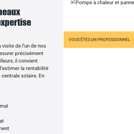
nneaux
Sollicitez-nous
expertise
US ÊTES UN PARTICULIER
VOUS ÊTES UN PROFESSIONNEL
visite de l’un de nos
esurer précisément
lleurs, il convient
’estimer la rentabilité
centrale solaire. En
imal
at
ment