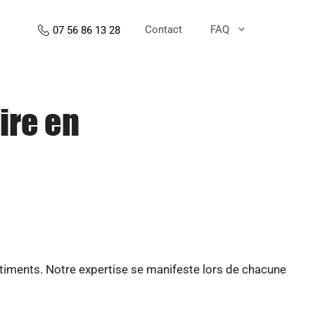
Contact
FAQ
07 56 86 13 28
ire en
âtiments. Notre expertise se manifeste lors de chacune