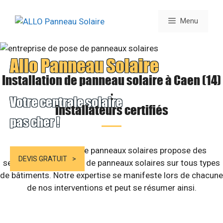
Aller
au
Menu
contenu
Allo Panneau Solaire
Installation de panneau solaire à Caen (14)
:
Votre centrale solaire
installateurs certifiés
pas cher !
Notre entreprise de panneaux solaires propose des
DEVIS GRATUIT
services d’installation de panneaux solaires sur tous types
de bâtiments. Notre expertise se manifeste lors de chacune
de nos interventions et peut se résumer ainsi.